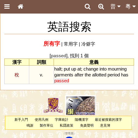
普
粵
英語搜索
所有字
|
常用字
|
冷僻字
[
passed
], 找到 1 個
漢字
詞類
意義
halt
;
put
up
at
;
change
into
mourning
稅
v.
garments
after
the
allotted
period
has
passed
新手入門
使用凡例
字庫統計
隨機漢字
最近被搜索的漢字
鳴謝
製作單位
私隱政策
免責聲明
意見簿
（
管理員
）