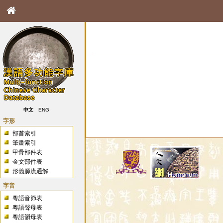
中文
ENG
字形
部首索引
筆畫索引
甲骨部件表
金文部件表
形義源流通解
字音
粵語音節表
粵語聲母表
粵語韻母表