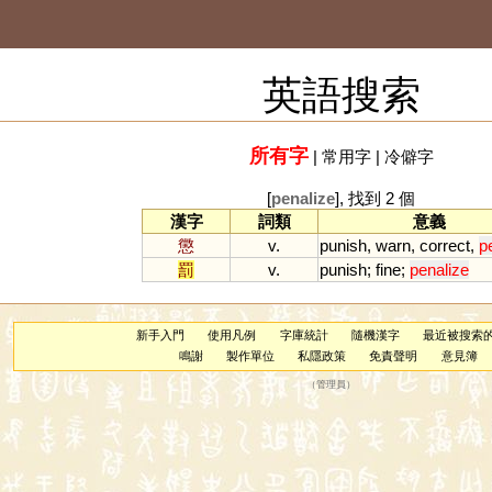
英語搜索
所有字
|
常用字
|
冷僻字
[
penalize
], 找到 2 個
漢字
詞類
意義
懲
v.
punish
,
warn
,
correct
,
p
罰
v.
punish
;
fine
;
penalize
新手入門
使用凡例
字庫統計
隨機漢字
最近被搜索
鳴謝
製作單位
私隱政策
免責聲明
意見簿
（
管理員
）