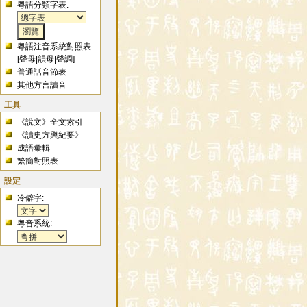
粵語分類字表:
粵語注音系統對照表
[
聲母
|
韻母
|
聲調
]
普通話音節表
其他方言讀音
工具
《說文》全文索引
《讀史方輿紀要》
成語彙輯
繁簡對照表
設定
冷僻字:
粵音系統: