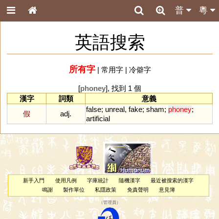
普
粵
英語搜索
所有字
|
常用字
|
冷僻字
[
phoney
], 找到 1 個
漢字
詞類
意義
false
;
unreal
,
fake
;
sham
;
phoney
;
假
adj.
artificial
新手入門
使用凡例
字庫統計
隨機漢字
最近被搜索的漢字
鳴謝
製作單位
私隱政策
免責聲明
意見簿
（
管理員
）