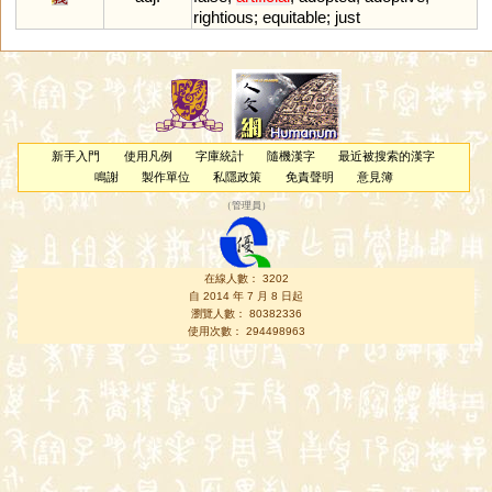
rightious
;
equitable
;
just
新手入門
使用凡例
字庫統計
隨機漢字
最近被搜索的漢字
鳴謝
製作單位
私隱政策
免責聲明
意見簿
（
管理員
）
在線人數： 3202
自 2014 年 7 月 8 日起
瀏覽人數： 80382336
使用次數： 294498963