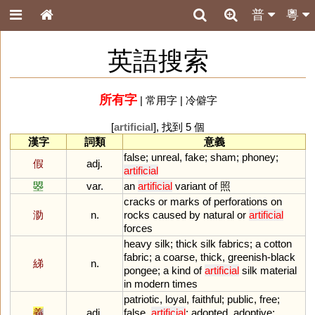
普
粵
英語搜索
所有字
|
常用字
|
冷僻字
[
artificial
], 找到 5 個
漢字
詞類
意義
false
;
unreal
,
fake
;
sham
;
phoney
;
假
adj.
artificial
曌
var.
an
artificial
variant
of
照
cracks
or
marks
of
perforations
on
泐
n.
rocks
caused
by
natural
or
artificial
forces
heavy
silk
;
thick
silk
fabrics
;
a
cotton
fabric
;
a
coarse
,
thick
,
greenish
-
black
綈
n.
pongee
;
a
kind
of
artificial
silk
material
in
modern
times
patriotic
,
loyal
,
faithful
;
public
,
free
;
義
adj.
false
,
artificial
;
adopted
,
adoptive
;