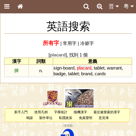
普
粵
英語搜索
所有字
|
常用字
|
冷僻字
[
placard
], 找到 1 個
漢字
詞類
意義
sign
-
board
,
placard
,
tablet
,
warrant
,
牌
n.
badge
,
tablet
;
brand
,
cards
新手入門
使用凡例
字庫統計
隨機漢字
最近被搜索的漢字
鳴謝
製作單位
私隱政策
免責聲明
意見簿
（
管理員
）