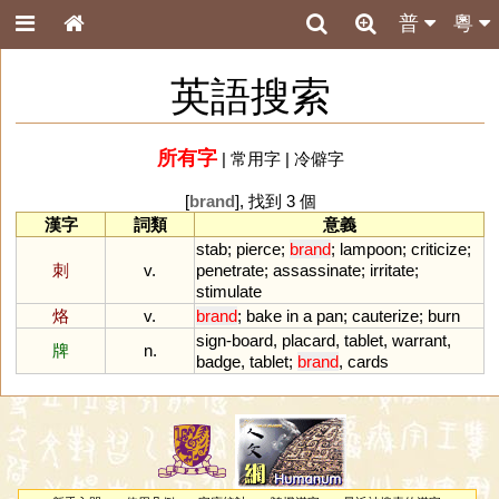
普
粵
英語搜索
所有字
|
常用字
|
冷僻字
[
brand
], 找到 3 個
漢字
詞類
意義
stab
;
pierce
;
brand
;
lampoon
;
criticize
;
刺
v.
penetrate
;
assassinate
;
irritate
;
stimulate
烙
v.
brand
;
bake
in
a
pan
;
cauterize
;
burn
sign
-
board
,
placard
,
tablet
,
warrant
,
牌
n.
badge
,
tablet
;
brand
,
cards