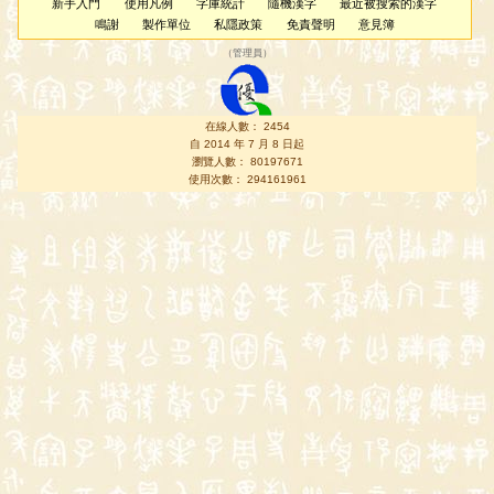
新手入門
使用凡例
字庫統計
隨機漢字
最近被搜索的漢字
鳴謝
製作單位
私隱政策
免責聲明
意見簿
（
管理員
）
在線人數： 2454
自 2014 年 7 月 8 日起
瀏覽人數： 80197671
使用次數： 294161961