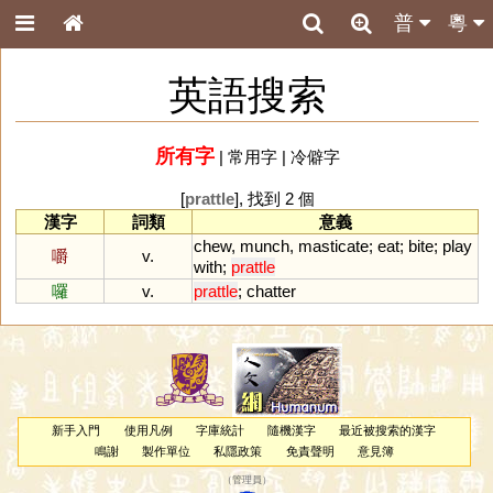
普
粵
英語搜索
所有字
|
常用字
|
冷僻字
[
prattle
], 找到 2 個
漢字
詞類
意義
chew
,
munch
,
masticate
;
eat
;
bite
;
play
嚼
v.
with
;
prattle
囉
v.
prattle
;
chatter
新手入門
使用凡例
字庫統計
隨機漢字
最近被搜索的漢字
鳴謝
製作單位
私隱政策
免責聲明
意見簿
（
管理員
）