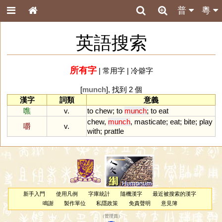
普
粵
英語搜索
所有字
|
常用字
|
冷僻字
[
munch
], 找到 2 個
漢字
詞類
意義
噍
v.
to
chew
;
to
munch
;
to
eat
chew
,
munch
,
masticate
;
eat
;
bite
;
play
嚼
v.
with
;
prattle
新手入門
使用凡例
字庫統計
隨機漢字
最近被搜索的漢字
鳴謝
製作單位
私隱政策
免責聲明
意見簿
（
管理員
）