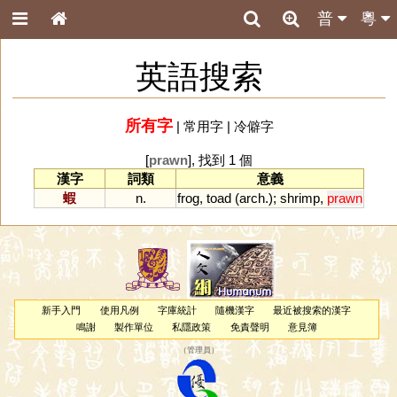
普
粵
英語搜索
所有字
|
常用字
|
冷僻字
[
prawn
], 找到 1 個
漢字
詞類
意義
蝦
n.
frog
,
toad
(
arch
.);
shrimp
,
prawn
新手入門
使用凡例
字庫統計
隨機漢字
最近被搜索的漢字
鳴謝
製作單位
私隱政策
免責聲明
意見簿
（
管理員
）