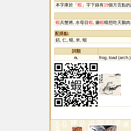
本字庫於「
蝦
」字下錄有
19
個方言點的
蝦
兵蟹將, 水母目
蝦
, 癩
蝦
蟆想吃天鵝肉
配搭點:
銛
,
仁
,
蟆
,
米
,
蜛
詞類
n.
frog
,
toad
(
arch
.