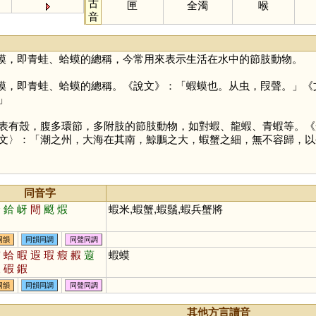
古
匣
全濁
喉
音
蟆，即青蛙、蛤蟆的總稱，今常用來表示生活在水中的節肢動物。
蟆，即青蛙、蛤蟆的總稱。《說文》：「蝦蟆也。从虫，叚聲。」《
」
表有殼，腹多環節，多附肢的節肢動物，如對蝦、龍蝦、青蝦等。《
文〉：「潮之州，大海在其南，鯨鵬之大，蝦蟹之細，無不容歸，以
同音字
哈
鉿
岈
閜
颬
煆
蝦米,蝦蟹,蝦鬚,蝦兵蟹將
同韻
同韻同調
同聲同調
霞
蛤
暇
遐
瑕
瘕
赮
蕸
蝦蟆
徦
碬
鍜
同韻
同韻同調
同聲同調
其他方言讀音