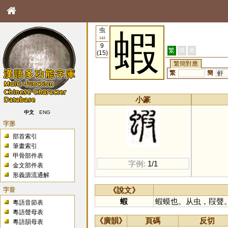
虫
蝦
142
9
繁
簡
港
(15)
繁簡對應
繁
簡
虾
小篆
中文
ENG
字形
部首索引
筆畫索引
甲骨部件表
字例:
1/1
金文部件表
形義源流通解
字音
《說文》
蝦
蝦蟆也。从虫，叚聲
粵語音節表
粵語聲母表
《廣韻》
頁碼
反切
粵語韻母表