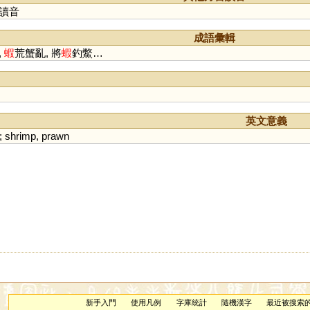
讀音
成語彙輯
,
蝦
荒蟹亂, 將
蝦
釣鱉…
英文意義
);
shrimp
,
prawn
新手入門
使用凡例
字庫統計
隨機漢字
最近被搜索