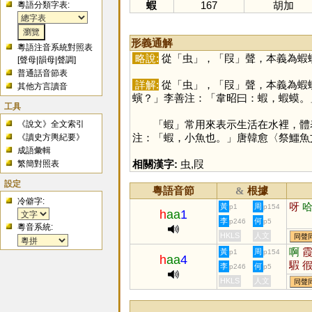
蝦
167
胡加
粵語分類字表:
形義通解
粵語注音系統對照表
略說:
從「
虫
」，「
叚
」聲，本義為蝦
[
聲母
|
韻母
|
聲調
]
普通話音節表
詳解:
從「
虫
」，「
叚
」聲，本義為蝦
其他方言讀音
螾？」李善注：「韋昭曰：蝦，蝦蟆。
工具
「
蝦
」常用來表示生活在水裡，體
《說文》全文索引
注：「蝦，小魚也。」唐韓愈〈祭鱷魚
《讀史方輿紀要》
成語彙輯
相關漢字:
虫
,
叚
繁簡對照表
設定
粵語音節
根據
&
冷僻字:
呀
黃
周
p1
p154
h
aa
1
李
何
p246
p5
粵音系統:
HKLS
人文
同聲
啊
黃
周
p1
p154
h
aa
4
騢
李
何
p246
p5
HKLS
人文
同聲