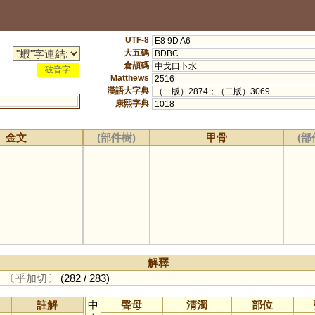
UTF-8
E8 9D A6
大五碼
BDBC
倉頡碼
中戈口卜水
破音字
Matthews
2516
漢語大字典
（一版）2874；（二版）3069
康熙字典
1018
金文
(部件樹)
甲骨
(部
解釋
。
〔乎加切〕
(282 / 283)
註解
中
聲母
清濁
部位