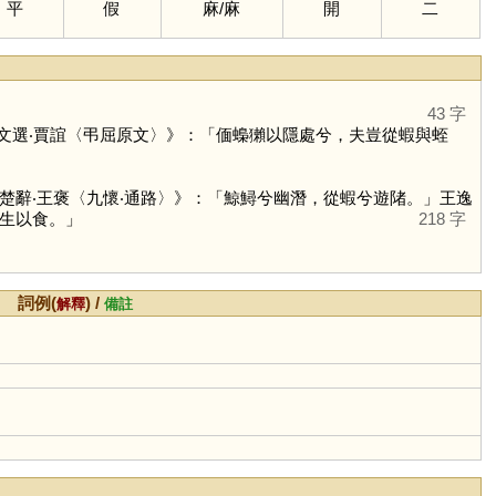
平
假
麻
/
麻
開
二
43 字
文選‧賈誼〈弔屈原文〉》：「偭蟂獺以隱處兮，夫豈從蝦與蛭
楚辭‧王褒〈九懷‧通路〉》：「鯨鱘兮幽潛，從蝦兮遊陼。」王逸
生以食。」
218 字
詞例(
) /
解釋
備註