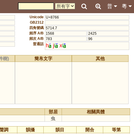
普
粵
Unicode
U+8766
GB2312
四角號碼
5714.7
頻序 A/B
1568
2425
頻次 A/B
783
96
普通話
h
j
i
x
i
件樹)
簡帛文字
其他
部居
相關異體
虫
聲調
韻攝
韻目
開合
等第