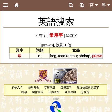
普
粵
英語搜索
常用字
所有字
|
|
冷僻字
[
prawn
], 找到 1 個
漢字
詞類
意義
蝦
n.
frog
,
toad
(
arch
.);
shrimp
,
prawn
新手入門
使用凡例
字庫統計
隨機漢字
最近被搜索的漢字
鳴謝
製作單位
私隱政策
免責聲明
意見簿
（
管理員
）