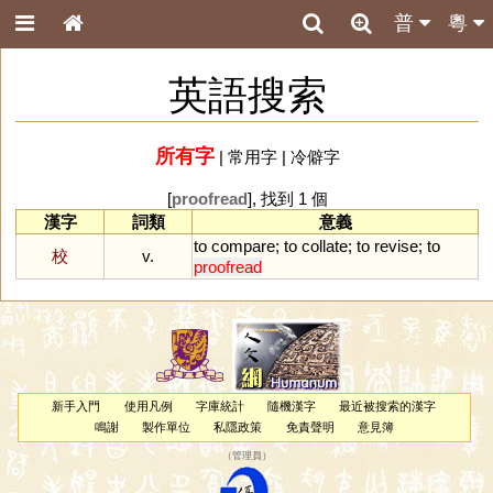
普
粵
英語搜索
所有字
|
常用字
|
冷僻字
[
proofread
], 找到 1 個
漢字
詞類
意義
to
compare
;
to
collate
;
to
revise
;
to
校
v.
proofread
新手入門
使用凡例
字庫統計
隨機漢字
最近被搜索的漢字
鳴謝
製作單位
私隱政策
免責聲明
意見簿
（
管理員
）