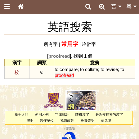
普
粵
英語搜索
常用字
所有字
|
|
冷僻字
[
proofread
], 找到 1 個
漢字
詞類
意義
to
compare
;
to
collate
;
to
revise
;
to
校
v.
proofread
新手入門
使用凡例
字庫統計
隨機漢字
最近被搜索的漢字
鳴謝
製作單位
私隱政策
免責聲明
意見簿
（
管理員
）