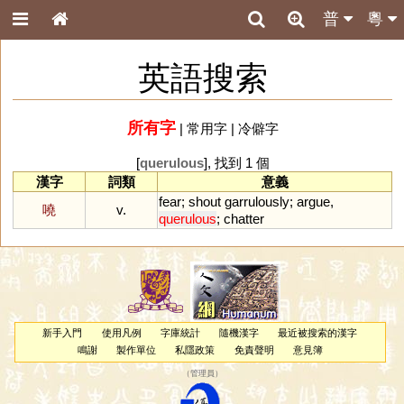
普
粵
英語搜索
所有字
|
常用字
|
冷僻字
[
querulous
], 找到 1 個
漢字
詞類
意義
fear
;
shout
garrulously
;
argue
,
嘵
v.
querulous
;
chatter
新手入門
使用凡例
字庫統計
隨機漢字
最近被搜索的漢字
鳴謝
製作單位
私隱政策
免責聲明
意見簿
（
管理員
）