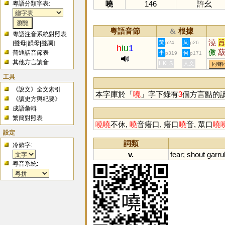
嘵
146
許幺
粵語分類字表:
粵語音節
根據
&
粵語注音系統對照表
澆
黃
周
[
聲母
|
韻母
|
聲調
]
p24
p26
h
iu
1
儌
普通話音節表
李
何
p319
p171
墽
其他方言讀音
HKLS
人文
同聲
獟
工具
《說文》全文索引
本字庫於「
嘵
」字下錄有
3
個方言點的
《讀史方輿紀要》
成語彙輯
繁簡對照表
嘵
嘵
不休,
嘵
音瘏口, 瘏口
嘵
音, 眾口
嘵
設定
詞類
冷僻字:
v.
fear
;
shout
garru
粵音系統: