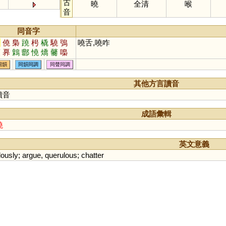
古
曉
全清
喉
音
同音字
囂
僥
梟
蹺
枵
橇
驍
鴞
嘵舌,嘵咋
藃
奡
鷍
郻
憢
燆
毊
嘄
熇
徼
虈
蹻
趬
繑
膮
獢
同韻
同韻同調
同聲同調
鄡
呺
歊
其他方言讀音
讀音
成語彙輯
嘵
英文意義
lously
;
argue
,
querulous
;
chatter