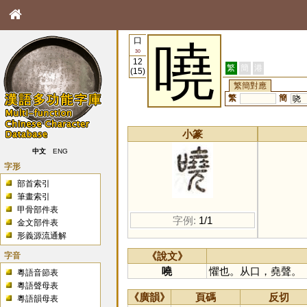
口
嘵
30
12
繁
簡
港
(15)
繁簡對應
繁
簡
哓
小篆
中文
ENG
字形
部首索引
筆畫索引
甲骨部件表
字例:
1/1
金文部件表
形義源流通解
字音
《說文》
嘵
懼也。从口，堯聲。
粵語音節表
粵語聲母表
《廣韻》
頁碼
反切
粵語韻母表