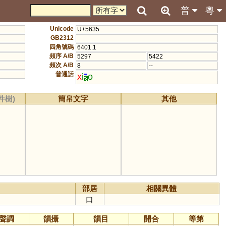
普
粵
Unicode
U+5635
GB2312
四角號碼
6401.1
頻序 A/B
5297
5422
頻次 A/B
8
--
普通話
x
i
o
件樹)
簡帛文字
其他
部居
相關異體
口
聲調
韻攝
韻目
開合
等第