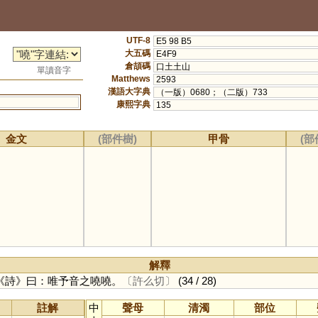
UTF-8
E5 98 B5
大五碼
E4F9
倉頡碼
口土土山
單讀音字
Matthews
2593
漢語大字典
（一版）0680；（二版）733
康熙字典
135
金文
(部件樹)
甲骨
(部
解釋
《詩》曰：唯予音之嘵嘵。
〔許么切〕
(34 / 28)
註解
中
聲母
清濁
部位