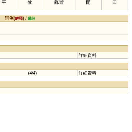
平
效
蕭
/
蕭
開
四
詞例(
) /
解釋
備註
詳細資料
(4/4)
詳細資料