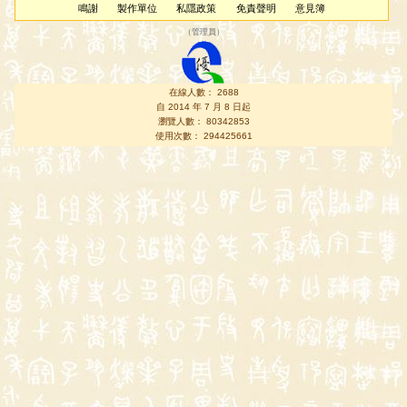
鳴謝
製作單位
私隱政策
免責聲明
意見簿
（
管理員
）
在線人數： 2688
自 2014 年 7 月 8 日起
瀏覽人數： 80342853
使用次數： 294425661