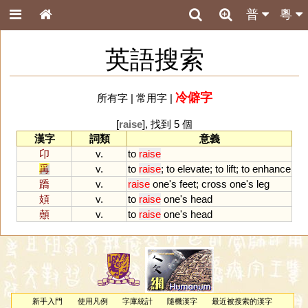
普
粵
英語搜索
冷僻字
所有字
|
常用字
|
[
raise
], 找到 5 個
漢字
詞類
意義
卬
v.
to
raise
爯
v.
to
raise
;
to
elevate
;
to
lift
;
to
enhance
蹻
v.
raise
one
'
s
feet
;
cross
one
'
s
leg
頍
v.
to
raise
one
'
s
head
顤
v.
to
raise
one
'
s
head
新手入門
使用凡例
字庫統計
隨機漢字
最近被搜索的漢字