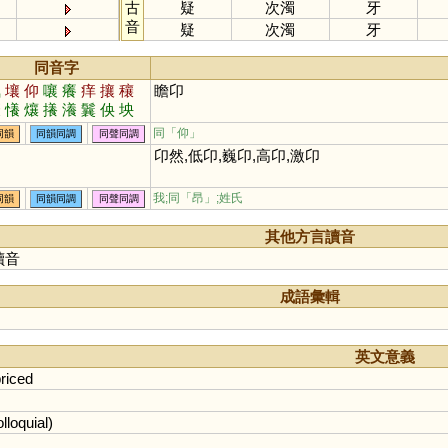
古
疑
次濁
牙
音
疑
次濁
牙
同音字
氧
壤
仰
嚷
癢
痒
攘
穰
瞻卬
羻
懩
爙
攁
瀁
鬤
佒
坱
同「
仰
」
同韻
同韻同調
同聲同調
卬然,低卬,巍卬,高卬,激卬
我;同「
昂
」;姓氏
同韻
同韻同調
同聲同調
其他方言讀音
讀音
成語彙輯
英文意義
riced
lloquial
)