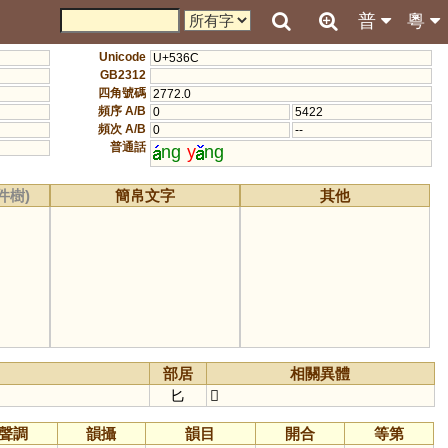
普
粵
Unicode
U+536C
GB2312
四角號碼
2772.0
頻序 A/B
0
5422
頻次 A/B
0
--
普通話
ng
y
ng
件樹)
簡帛文字
其他
部居
相關異體
匕
𠨐
聲調
韻攝
韻目
開合
等第