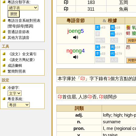
卬
183
五岡
粵語分類字表:
卬
311
魚兩
粵語音節
根據
&
粵語注音系統對照表
[
聲母
|
韻母
|
聲調
]
養
黃
周
p43
p18
j
oeng
5
普通話音節表
蛘
李
何
p315
其他方言讀音
HKLS
人文
同聲
工具
昂
黃
周
p38
p18
ng
ong
4
李
何
《說文》全文索引
p33
p279
《讀史方輿紀要》
HKLS
人文
同聲
成語彙輯
繁簡對照表
本字庫於「
卬
」字下錄有
1
個方言點的
設定
冷僻字:
卬
首信眉, 人涉
卬
否,
卬
頭闊步
粵音系統:
詞類
adj.
lofty
;
high
;
high
-
p
n.
surname
pron.
I
,
me
(
regional
co
v.
to
raise