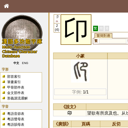
卩
卬
26
2
繁
簡
港
(4)
繁簡對應
繁
小篆
中文
ENG
字形
部首索引
筆畫索引
甲骨部件表
字例:
1/1
金文部件表
形義源流通解
字音
《說文》
卬
望欲有所庶及也。从
粵語音節表
粵語聲母表
《廣韻》
頁碼
反切
粵語韻母表