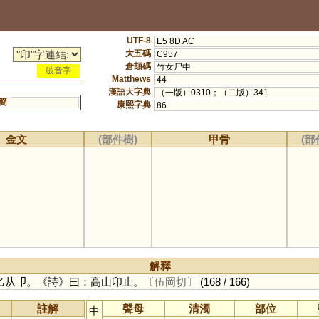
UTF-8
E5 8D AC
大五碼
C957
倉頡碼
竹女尸中
破音字
Matthews
44
漢語大字典
（一版）0310；（二版）341
簡
康熙字典
86
金文
(部件樹)
甲骨
(部
解釋
匕从卩。《詩》曰：高山卬止。
〔伍岡切〕
(168 / 166)
註解
聲母
清濁
部位
中