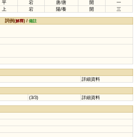
平
宕
唐
/
唐
開
一
上
宕
陽
/
養
開
三
詞例(
) /
解釋
備註
詳細資料
(3/3)
詳細資料