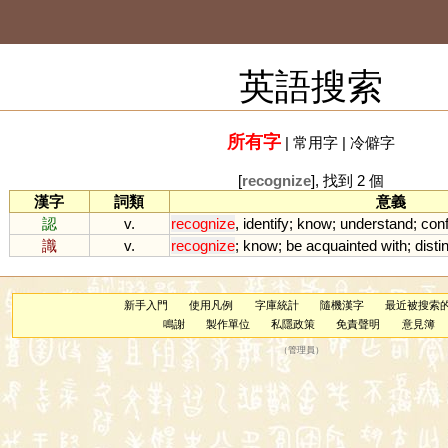
英語搜索
所有字
|
常用字
|
冷僻字
[
recognize
], 找到 2 個
漢字
詞類
意義
認
v.
recognize
,
identify
;
know
;
understand
;
con
識
v.
recognize
;
know
;
be
acquainted
with
;
disti
新手入門
使用凡例
字庫統計
隨機漢字
最近被搜索
鳴謝
製作單位
私隱政策
免責聲明
意見簿
（
管理員
）