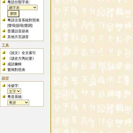
粵語分類字表:
粵語注音系統對照表
[
聲母
|
韻母
|
聲調
]
普通話音節表
其他方言讀音
工具
《說文》全文索引
《讀史方輿紀要》
成語彙輯
繁簡對照表
設定
冷僻字:
粵音系統: