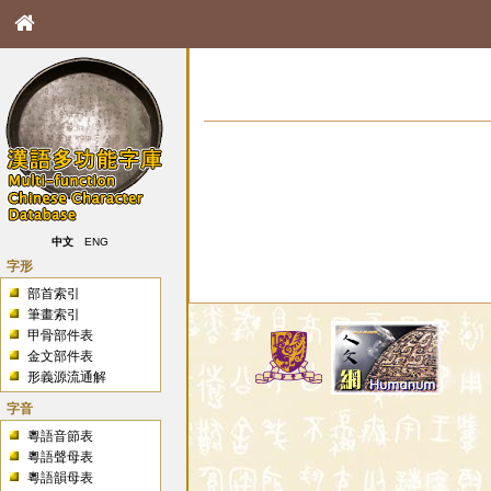
中文
ENG
字形
部首索引
筆畫索引
甲骨部件表
金文部件表
形義源流通解
字音
粵語音節表
粵語聲母表
粵語韻母表