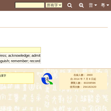
普
粵
fess
;
acknowledge
;
admit
nguish
;
remember
;
record
在線人數： 2800
的漢字
自 2014 年 7 月 8 日起
瀏覽人數： 80208596
使用次數： 294182420