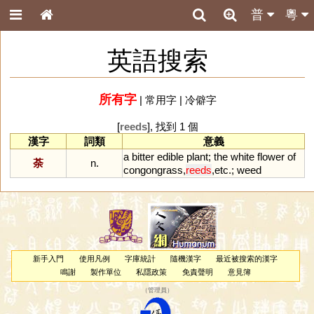
普
粵
英語搜索
所有字
|
常用字
|
冷僻字
[
reeds
], 找到 1 個
漢字
詞類
意義
a
bitter
edible
plant
;
the
white
flower
of
荼
n.
congongrass
,
reeds
,
etc
.;
weed
新手入門
使用凡例
字庫統計
隨機漢字
最近被搜索的漢字
鳴謝
製作單位
私隱政策
免責聲明
意見簿
（
管理員
）