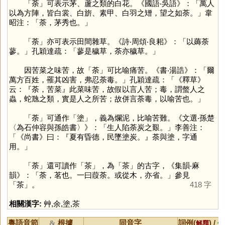
「
荼
」可表示茅、蘆之類的白花。《國語‧吳語》：「萬人
以為方陣，皆白裳、白旂、素甲、白羽之矰，望之如荼。」韋
昭注：「荼，茅秀也。」
「
荼
」亦可表示田間雜草。《詩‧周頌‧良耜》：「以薅荼
蓼。」孔穎達疏：「蓼是穢草，荼亦穢草。」
因苦菜之味苦，故「
荼
」可比喻痛苦。《書‧湯誥》：「爾
萬方百姓，罹其凶害，弗忍荼毒。」孔穎達疏：「《釋草》
云：『荼，苦菜』此菜味苦，故假以言人苦；毒，謂螫人之
蟲，蛇虺之類，實是人之所苦；故併言荼毒，以喻苦也。」
「
荼
」可通作「
塗
」，義為爛泥，比喻苦難。《文選‧孫楚
〈為石仲容與孫皓書〉》：「生人陷荼炭之艱。」李善注：
「《尚書》曰：『夏有昏德，民墜塗炭。』荼與塗，字通
用。」
「
荼
」還可讀作「
茶
」，為「
茶
」的古字，《集韻‧麻
韻》：「荼，茗也。一曰葭荼。或從木，亦省。」參見
「
茶
」。
418 字
相關漢字:
艸
,
余
,
塗
,
茶
粵語音節
根據
同音字
詞例(
) /
&
解釋
備