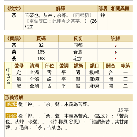
《說文》
解釋
部居
相關異體
荼
苦荼也。从艸，余聲。
〔同都切〕
艸
【臣鉉等曰：此即今之茶字。】
(26
/ 20)
《廣韻》
頁碼
反切
註解
荼
82
同都
荼
165
食遮
荼
168
宅加
聲母
清濁
部位
聲調
韻攝
韻目
開合
等第
中
定
全濁
舌
平
遇
模
/
模
合
一
古
船
全濁
齒
平
假
麻
/
麻
開
三
音
澄
全濁
舌
平
假
麻
/
麻
開
二
形義通解
略說:
從「
艸
」，「
余
」聲，本義為苦菜。
16 字
詳解:
從「
艸
」，「
余
」聲，本義為苦菜。《說文》：「苦荼
也。从艸，余聲。」 《詩‧邶風‧谷風》：「誰謂荼苦，其甘如
薺。」毛傳：「荼，苦菜也。」