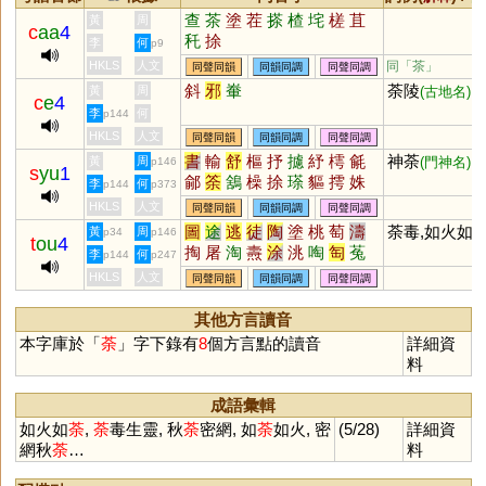
查
茶
塗
茬
搽
楂
垞
槎
苴
黃
周
c
aa
4
秅
捈
李
何
p9
HKLS
人文
同「
茶
」
同聲同韻
同韻同調
同聲同調
斜
邪
輋
荼陵
黃
周
(古地名)
c
e
4
李
何
p144
HKLS
人文
同聲同韻
同韻同調
同聲同調
書
輸
舒
樞
抒
攄
紓
樗
毹
神荼
黃
周
(門神名)
p146
s
yu
1
鄃
筡
鵨
橾
捈
瑹
貙
摴
姝
李
何
p144
p373
HKLS
人文
同聲同韻
同韻同調
同聲同調
圖
途
逃
徒
陶
塗
桃
萄
濤
荼毒,如火如
黃
周
p34
p146
t
ou
4
掏
屠
淘
燾
涂
洮
啕
匋
菟
李
何
p144
p247
瘏
綯
檮
騊
駼
幬
駣
醄
鞀
HKLS
人文
同聲同韻
同韻同調
同聲同調
鵌
廜
翿
稌
鷋
悇
咷
檡
搯
酴
潳
鷵
墿
嵞
峹
捈
梌
祹
其他方言讀音
蒤
翢
鋾
筡
韕
跿
本字庫於「
荼
」字下錄有
8
個方言點的讀音
詳細資
料
成語彙輯
如火如
荼
,
荼
毒生靈, 秋
荼
密網, 如
荼
如火, 密
(5/28)
詳細資
網秋
荼
…
料