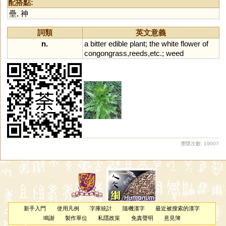
配搭點:
壘
,
神
詞類
英文意義
n.
a
bitter
edible
plant
;
the
white
flower
of
congongrass
,
reeds
,
etc
.;
weed
瀏覽次數: 19007
新手入門
使用凡例
字庫統計
隨機漢字
最近被搜索的漢字
鳴謝
製作單位
私隱政策
免責聲明
意見簿