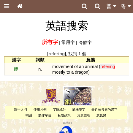
普
粵
英語搜索
所有字
|
常用字
|
冷僻字
[
refering
], 找到 1 個
漢字
詞類
意義
movement
of
an
animal
(
refering
躨
n.
mostly
to
a
dragon
)
新手入門
使用凡例
字庫統計
隨機漢字
最近被搜索的漢字
鳴謝
製作單位
私隱政策
免責聲明
意見簿
（
管理員
）