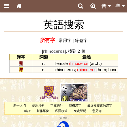
普
粵
英語搜索
所有字
|
常用字
|
冷僻字
[
rhinoceros
], 找到 2 個
漢字
詞類
意義
兕
n.
female
rhinoceros
(
arch
.)
犀
n.
rhinoceros
;
rhinoceros
horn
;
bone
新手入門
使用凡例
字庫統計
隨機漢字
最近被搜索的漢字
鳴謝
製作單位
私隱政策
免責聲明
意見簿
（
管理員
）