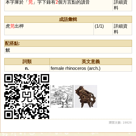
本字庫於「
兕
」字下錄有
2
個方言點的讀音
詳細資
料
成語彙輯
虎
兕
出柙
(1/1)
詳細資
料
配搭點:
觥
詞類
英文意義
n.
female
rhinoceros
(
arch
.)
瀏覽次數: 19826