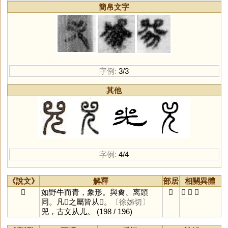
簡帛文字
字例:
3/3
其他
字例:
4/4
《說文》
解釋
部居
相關異體
𤉡
如野牛而青，象形。與禽、离頭
𤉡
𧰽
兕
𠒅
同。凡𤉡之屬皆从𤉡。
〔徐姊切〕
兕，古文从儿。
(198 / 196)