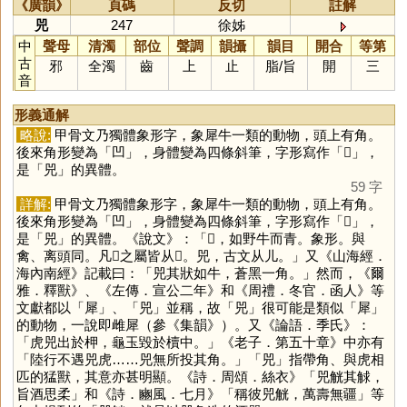
《廣韻》
頁碼
反切
註解
兕
247
徐姊
中
聲母
清濁
部位
聲調
韻攝
韻目
開合
等第
古
邪
全濁
齒
上
止
脂
/
旨
開
三
音
形義通解
略說:
甲骨文乃獨體象形字，象犀牛一類的動物，頭上有角。
後來角形變為「
凹
」，身體變為四條斜筆，字形寫作「
𤉡
」，
是「
兕
」的異體。
59 字
詳解:
甲骨文乃獨體象形字，象犀牛一類的動物，頭上有角。
後來角形變為「
凹
」，身體變為四條斜筆，字形寫作「
𤉡
」，
是「
兕
」的異體。《說文》：「𤉡，如野牛而青。象形。與
禽、离頭同。凡𤉡之屬皆从𤉡。兕，古文从儿。」又《山海經．
海內南經》記載曰：「兕其狀如牛，蒼黑一角。」然而，《爾
雅．釋獸》、《左傳．宣公二年》和《周禮．冬官．函人》等
文獻都以「
犀
」、「
兕
」並稱，故「
兕
」很可能是類似「
犀
」
的動物，一說即雌犀（參《集韻》）。又《論語．季氏》：
「虎兕出於柙，龜玉毀於櫝中。」《老子．第五十章》中亦有
「陸行不遇兕虎……兕無所投其角。」「
兕
」指帶角、與虎相
匹的猛獸，其意亦甚明顯。《詩．周頌．絲衣》「兕觥其觩，
旨酒思柔」和《詩．豳風．七月》「稱彼兕觥，萬壽無疆」等