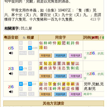
句中提到的「兕觥」就是以兕角造的酒器。
甲骨文用作本義，如《合集》10407正：「隻（獲）兕
六、豕十㞢（又）六、麇百㞢（又）九十㞢（又）九。」意謂
獲得了六隻兕、十六隻豬和一百九十九隻麑。
413 字
相關漢字:
凹
,
𤉡
,
犀
粵語音節
根據
同音字
詞例(
) /
&
解釋
備
似
柿
峙
恃
姒
汜
耜
跱
偫
黃
周
洍
鈶
c
i
5
李
何
p166
z
i
6
HKLS
人文
「兕
」的異讀
同聲同韻
同韻同調
同聲同調
字
質
知
志
至
置
識
致
智
誌
黃
周
遲
緻
漬
摯
滍
恣
贄
剚
痣
z
i
3
李
何
p78
胔
鷙
躓
忮
疐
觶
輊
礩
懫
z
i
6
HKLS
人文
「兕
」的異讀
同聲同韻
同韻同調
同聲同調
懥
駤
鋕
騺
寘
胾
潪
倳
洷
字
伿
覟
跮
自
治
字
食
飼
遲
寺
嗣
漬
兕甲,兕觥,兕
黃
周
p22
p10
z
i
6
稚
伺
滍
峙
庤
祀
踶
俟
雉
虎,豺兕
李
何
巳
剚
笥
泜
胔
痔
豸
彘
涘
HKLS
人文
雌犀牛
同聲同韻
同韻同調
同聲同調
眥
耜
𠱾
髊
畤
偫
牸
傂
芓
阤
覗
廌
絼
歭
跱
骴
倳
乿
徥
其他方言讀音
摨
謘
蚔
鶨
鴙