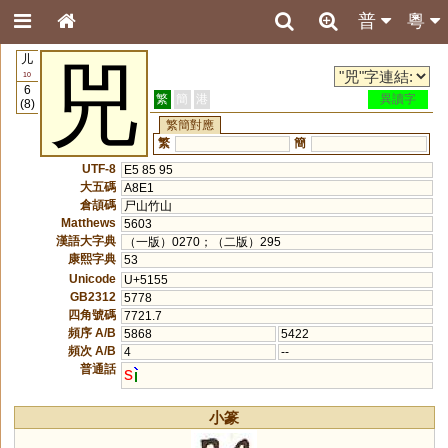
普
粵
儿
兕
10
6
繁
簡
港
異讀字
(8)
繁簡對應
繁
簡
UTF-8
E5 85 95
大五碼
A8E1
倉頡碼
尸山竹山
Matthews
5603
漢語大字典
（一版）0270；（二版）295
康熙字典
53
Unicode
U+5155
GB2312
5778
四角號碼
7721.7
頻序 A/B
5868
5422
頻次 A/B
4
--
普通話
s
小篆