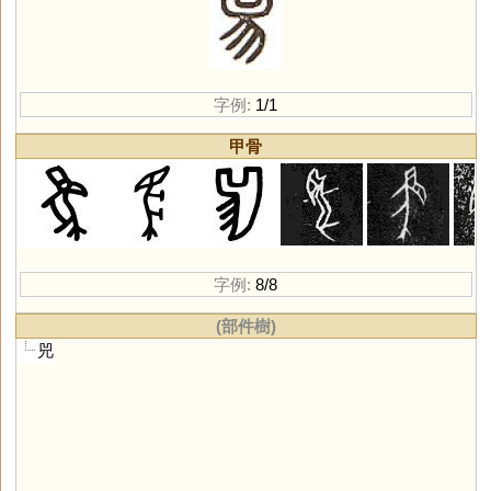
字例:
1/1
甲骨
字例:
8/8
(部件樹)
兕