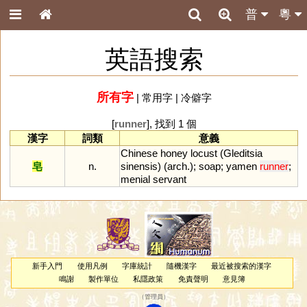
普
粵
英語搜索
所有字
|
常用字
|
冷僻字
[
runner
], 找到 1 個
漢字
詞類
意義
Chinese
honey
locust
(
Gleditsia
皂
n.
sinensis
) (
arch
.);
soap
;
yamen
runner
;
menial
servant
新手入門
使用凡例
字庫統計
隨機漢字
最近被搜索的漢字
鳴謝
製作單位
私隱政策
免責聲明
意見簿
（
管理員
）