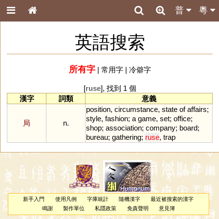
普
粵
英語搜索
所有字
|
常用字
|
冷僻字
[
ruse
], 找到 1 個
漢字
詞類
意義
position
,
circumstance
,
state
of
affairs
;
style
,
fashion
;
a
game
,
set
;
office
;
局
n.
shop
;
association
;
company
;
board
;
bureau
;
gathering
;
ruse
,
trap
新手入門
使用凡例
字庫統計
隨機漢字
最近被搜索的漢字
鳴謝
製作單位
私隱政策
免責聲明
意見簿