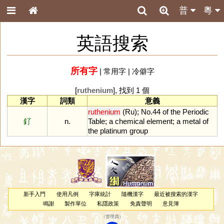
普
粵
英語搜索
所有字
|
常用字
|
冷僻字
[
ruthenium
], 找到 1 個
漢字
詞類
意義
ruthenium
(
Ru
);
No
.
44
of
the
Periodic
釕
n.
Table
;
a
chemical
element
;
a
metal
of
the
platinum
group
新手入門
使用凡例
字庫統計
隨機漢字
最近被搜索的漢字
鳴謝
製作單位
私隱政策
免責聲明
意見簿
（
管理員
）