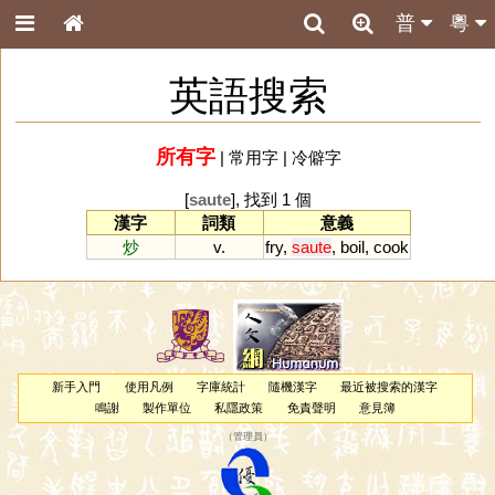
普
粵
英語搜索
所有字
|
常用字
|
冷僻字
[
saute
], 找到 1 個
漢字
詞類
意義
炒
v.
fry
,
saute
,
boil
,
cook
新手入門
使用凡例
字庫統計
隨機漢字
最近被搜索的漢字
鳴謝
製作單位
私隱政策
免責聲明
意見簿
（
管理員
）