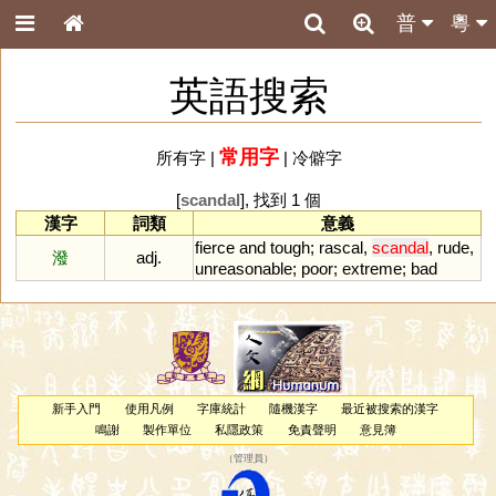
普
粵
英語搜索
常用字
所有字
|
|
冷僻字
[
scandal
], 找到 1 個
漢字
詞類
意義
fierce
and
tough
;
rascal
,
scandal
,
rude
,
潑
adj.
unreasonable
;
poor
;
extreme
;
bad
新手入門
使用凡例
字庫統計
隨機漢字
最近被搜索的漢字
鳴謝
製作單位
私隱政策
免責聲明
意見簿
（
管理員
）