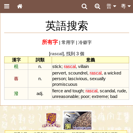
普
粵
英語搜索
所有字
|
常用字
|
冷僻字
[
rascal
], 找到 3 個
漢字
詞類
意義
棍
n.
stick
;
rascal
,
villain
pervert
,
scoundrel
,
rascal
,
a
wicked
毐
n.
person
;
lascivious
,
sexually
promiscuous
fierce
and
tough
;
rascal
,
scandal
,
rude
,
潑
adj.
unreasonable
;
poor
;
extreme
;
bad