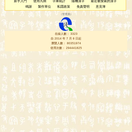
新手入門
使用凡例
字庫統計
隨機漢字
最近被搜索的漢字
鳴謝
製作單位
私隱政策
免責聲明
意見簿
（
管理員
）
在線人數： 3323
自 2014 年 7 月 8 日起
瀏覽人數： 80351974
使用次數： 294441825