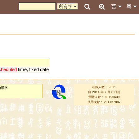
普
粵
cheduled
time
,
fixed
date
在線人數： 2311
的漢字
自 2014 年 7 月 8 日起
瀏覽人數： 80195639
使用次數： 294157887