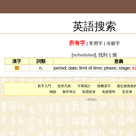
英語搜索
所有字
|
常用字
|
冷僻字
[
scheduled
], 找到 1 個
漢字
詞類
意義
期
n.
period
;
date
;
limit
of
time
;
phase
,
stage
;
s
新手入門
使用凡例
字庫統計
隨機漢字
最近被搜索
鳴謝
製作單位
私隱政策
免責聲明
意見簿
（
管理員
）