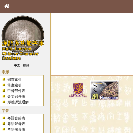
中文
ENG
字形
部首索引
筆畫索引
甲骨部件表
金文部件表
形義源流通解
字音
粵語音節表
粵語聲母表
粵語韻母表