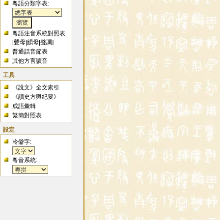
粵語分類字表:
粵語注音系統對照表
[
聲母
|
韻母
|
聲調
]
普通話音節表
其他方言讀音
工具
《說文》全文索引
《讀史方輿紀要》
成語彙輯
繁簡對照表
設定
冷僻字:
粵音系統: