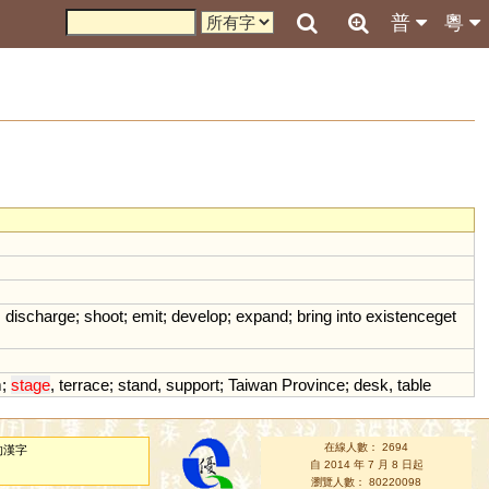
普
粵
;
discharge
;
shoot
;
emit
;
develop
;
expand
;
bring
into
existenceget
m
;
stage
,
terrace
;
stand
,
support
;
Taiwan
Province
;
desk
,
table
在線人數： 2694
的漢字
自 2014 年 7 月 8 日起
瀏覽人數： 80220098