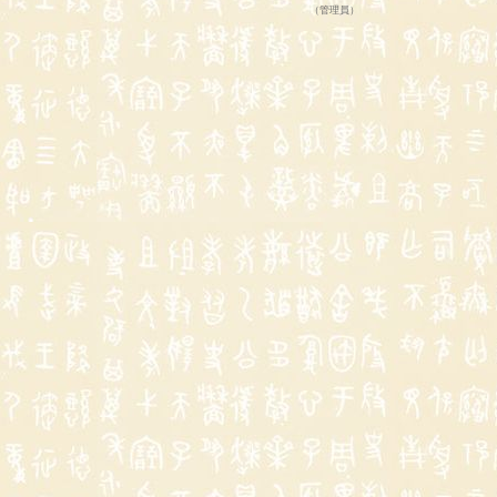
（
管理員
）