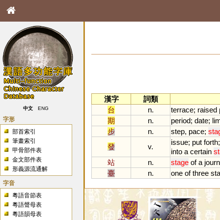
漢字
詞類
台
n.
terrace
;
raised
中文
ENG
字形
期
n.
period
;
date
;
lim
步
n.
step
,
pace
;
sta
部首索引
筆畫索引
issue
;
put
forth
發
v.
甲骨部件表
into
a
certain
s
金文部件表
站
n.
stage
of
a
jour
形義源流通解
臺
n.
one
of
three
st
字音
粵語音節表
粵語聲母表
粵語韻母表