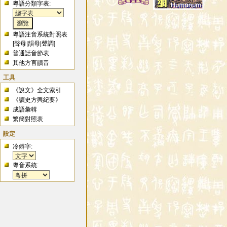
粵語分類字表:
粵語注音系統對照表
[
聲母
|
韻母
|
聲調
]
普通話音節表
其他方言讀音
工具
《說文》全文索引
《讀史方輿紀要》
成語彙輯
繁簡對照表
設定
冷僻字:
粵音系統: