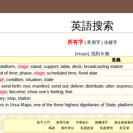
英語搜索
所有字
|
常用字
|
冷僻字
[
stage
], 找到 6 個
意義
platform
,
stage
;
stand
,
support
;
table
,
desk
;
broadcasting
station
it
of
time
;
phase
,
stage
;
scheduled
time
,
fixed
date
ge
;
condition
,
situation
,
state
;
send
forth
;
rise
;
manifest
;
send
out
;
deliver
;
distribute
;
utter
;
express
tage
;
become
;
show
one
'
s
feeling
;
feel
ney
;
stop
,
station
ars
in
Ursa
Major
,
one
of
the
three
highest
dignitaries
of
State
;
platfor
新手入門
使用凡例
字庫統計
隨機漢字
最近被搜索
鳴謝
製作單位
私隱政策
免責聲明
意見簿