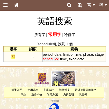
普
粵
英語搜索
常用字
所有字
|
|
冷僻字
[
scheduled
], 找到 1 個
漢字
詞類
意義
period
;
date
;
limit
of
time
;
phase
,
stage
;
期
n.
scheduled
time
,
fixed
date
新手入門
使用凡例
字庫統計
隨機漢字
最近被搜索的漢字
鳴謝
製作單位
私隱政策
免責聲明
意見簿
（
管理員
）