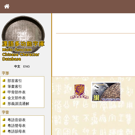
中文
ENG
字形
部首索引
筆畫索引
甲骨部件表
金文部件表
形義源流通解
字音
粵語音節表
粵語聲母表
粵語韻母表