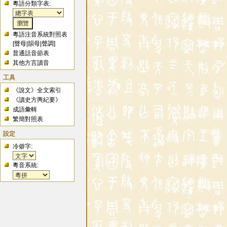
粵語分類字表:
粵語注音系統對照表
[
聲母
|
韻母
|
聲調
]
普通話音節表
其他方言讀音
工具
《說文》全文索引
《讀史方輿紀要》
成語彙輯
繁簡對照表
設定
冷僻字:
粵音系統: