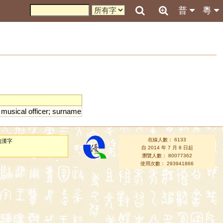
普
粵
;
musical
officer
;
surname
在線人數： 6133
的漢字
自 2014 年 7 月 8 日起
瀏覽人數： 80077362
使用次數： 293941866