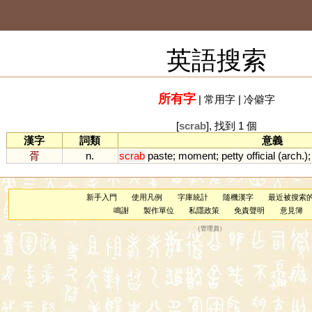
英語搜索
所有字
|
常用字
|
冷僻字
[
scrab
], 找到 1 個
漢字
詞類
意義
胥
n.
scrab
paste
;
moment
;
petty
official
(
arch
.)
新手入門
使用凡例
字庫統計
隨機漢字
最近被搜索
鳴謝
製作單位
私隱政策
免責聲明
意見簿
（
管理員
）