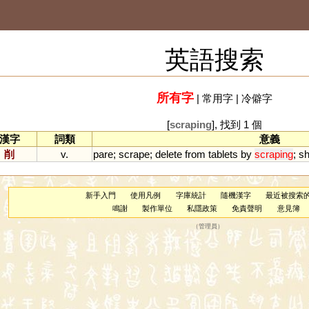
英語搜索
所有字
|
常用字
|
冷僻字
[
scraping
], 找到 1 個
漢字
詞類
意義
削
v.
pare
;
scrape
;
delete
from
tablets
by
scraping
;
s
新手入門
使用凡例
字庫統計
隨機漢字
最近被搜索
鳴謝
製作單位
私隱政策
免責聲明
意見簿
（
管理員
）