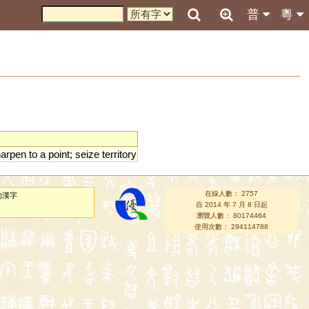
普
粵
harpen
to
a
point
;
seize
territory
在線人數： 2757
的漢字
自 2014 年 7 月 8 日起
瀏覽人數： 80174464
使用次數： 294114788