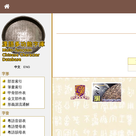
中文
ENG
字形
部首索引
筆畫索引
甲骨部件表
金文部件表
形義源流通解
字音
粵語音節表
粵語聲母表
粵語韻母表