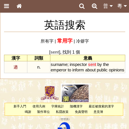
普
粵
英語搜索
常用字
所有字
|
|
冷僻字
[
sent
], 找到 1 個
漢字
詞類
意義
surname
;
inspector
sent
by
the
遒
n.
emperor
to
inform
about
public
opinions
新手入門
使用凡例
字庫統計
隨機漢字
最近被搜索的漢字
鳴謝
製作單位
私隱政策
免責聲明
意見簿
（
管理員
）