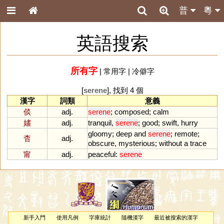
普
粵
英語搜索
所有字
|
常用字
|
冷僻字
[
serene
], 找到 4 個
漢字
詞類
意義
倓
adj.
serene
;
composed
;
calm
嫿
adj.
tranquil
,
serene
;
good
;
swift
,
hurry
gloomy
;
deep
and
serene
;
remote
;
杳
adj.
obscure
,
mysterious
;
without
a
trace
甯
adj.
peaceful
:
serene
新手入門
使用凡例
字庫統計
隨機漢字
最近被搜索的漢字