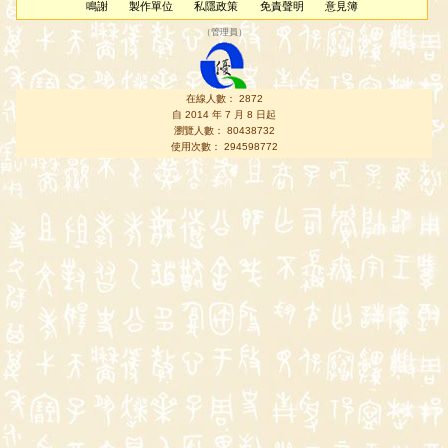
鳴謝
製作單位
私隱政策
免責聲明
意見簿
（
管理員
）
在線人數： 2872
自 2014 年 7 月 8 日起
瀏覽人數： 80438732
使用次數： 294598772