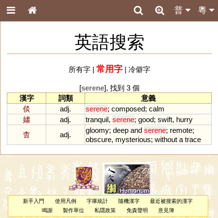
普
粵
英語搜索
常用字
所有字
|
|
冷僻字
[
serene
], 找到 3 個
漢字
詞類
意義
倓
adj.
serene
;
composed
;
calm
嫿
adj.
tranquil
,
serene
;
good
;
swift
,
hurry
gloomy
;
deep
and
serene
;
remote
;
杳
adj.
obscure
,
mysterious
;
without
a
trace
新手入門
使用凡例
字庫統計
隨機漢字
最近被搜索的漢字
鳴謝
製作單位
私隱政策
免責聲明
意見簿