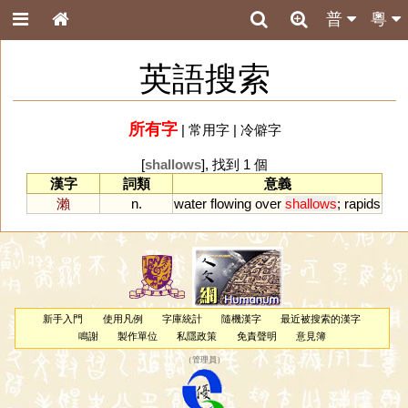
普
粵
英語搜索
所有字
|
常用字
|
冷僻字
[
shallows
], 找到 1 個
漢字
詞類
意義
瀨
n.
water
flowing
over
shallows
;
rapids
新手入門
使用凡例
字庫統計
隨機漢字
最近被搜索的漢字
鳴謝
製作單位
私隱政策
免責聲明
意見簿
（
管理員
）