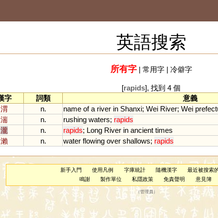
英語搜索
所有字
|
常用字
|
冷僻字
[
rapids
], 找到 4 個
漢字
詞類
意義
渭
n.
name
of
a
river
in
Shanxi
;
Wei
River
;
Wei
prefect
湍
n.
rushing
waters
;
rapids
瀧
n.
rapids
;
Long
River
in
ancient
times
瀨
n.
water
flowing
over
shallows
;
rapids
新手入門
使用凡例
字庫統計
隨機漢字
最近被搜索
鳴謝
製作單位
私隱政策
免責聲明
意見簿
（
管理員
）