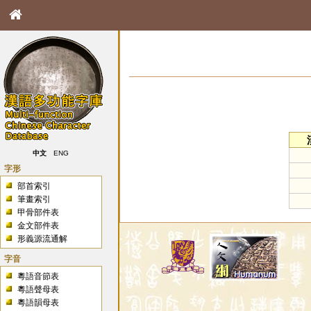
中文
ENG
字形
部首索引
筆畫索引
甲骨部件表
金文部件表
形義源流通解
字音
粵語音節表
粵語聲母表
粵語韻母表