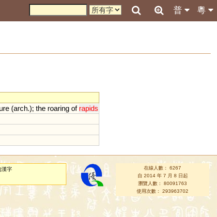
普
粵
ure
(
arch
.);
the
roaring
of
rapids
在線人數： 6267
的漢字
自 2014 年 7 月 8 日起
瀏覽人數： 80091763
使用次數： 293963702