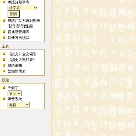
粵語分類字表:
粵語注音系統對照表
[
聲母
|
韻母
|
聲調
]
普通話音節表
其他方言讀音
工具
《說文》全文索引
《讀史方輿紀要》
成語彙輯
繁簡對照表
設定
冷僻字:
粵音系統: