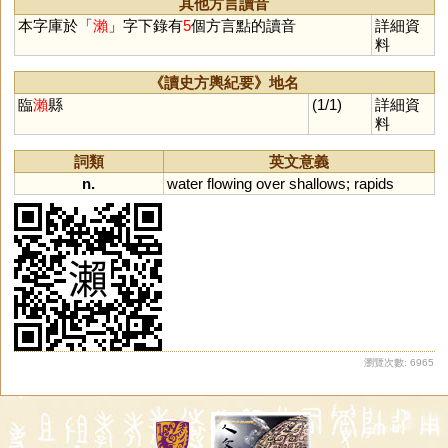
其他方言讀音
本字庫於「
瀨
」字下錄有
5
個方言點的讀音
詳細資
料
《讀史方輿紀要》地名
臨
瀨
縣
(1/1)
詳細資
料
詞類
英文意義
n.
water
flowing
over
shallows
;
rapids
瀏覽次數: 6965