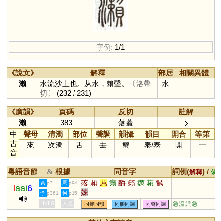
字例:
1/1
《說文》
解釋
部居
相關異體
瀨
水流沙上也。从水，賴聲。
〔洛帶
水
切〕
(232 / 231)
《廣韻》
頁碼
反切
註解
瀨
383
落蓋
中
聲母
清濁
部位
聲調
韻攝
韻目
開合
等第
古
來
次濁
舌
去
蟹
泰
/
泰
開
一
音
粵語音節
根據
同音字
詞例(
) /
&
解釋
備
落
賴
厲
癩
酹
籟
癘
藾
犡
黃
周
p3
p94
l
aai
6
娕
李
何
p361
p15
HKLS
人文
急流;湍急
同聲同韻
同韻同調
同聲同調