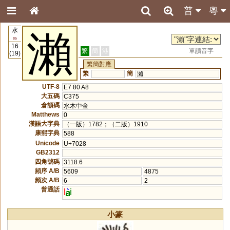
普
粵
水
瀨
85
16
繁
簡
港
單讀音字
(19)
繁簡對應
繁
簡
濑
UTF-8
E7 80 A8
大五碼
C375
倉頡碼
水木中金
Matthews
0
漢語大字典
（一版）1782；（二版）1910
康熙字典
588
Unicode
U+7028
GB2312
四角號碼
3118.6
頻序 A/B
5609
4875
頻次 A/B
6
2
普通話
l
i
小篆