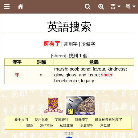
普
粵
英語搜索
所有字
|
常用字
|
冷僻字
[
sheen
], 找到 1 個
漢字
詞類
意義
marsh
;
pool
;
pond
;
favour
,
kindness
;
澤
n.
glow
,
gloss
,
and
lustre
;
sheen
;
beneficence
;
legacy
新手入門
使用凡例
字庫統計
隨機漢字
最近被搜索的漢字
鳴謝
製作單位
私隱政策
免責聲明
意見簿
（
管理員
）