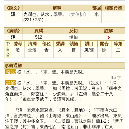
《說文》
解釋
部居
相關異體
澤
光潤也。从水，睪聲。
〔丈伯切〕
水
(231 / 231)
《廣韻》
頁碼
反切
註解
澤
512
場伯
中
聲母
清濁
部位
聲調
韻攝
韻目
開合
等第
古
澄
全濁
舌
入
梗
庚
/
陌
開
二
音
形義通解
略說:
從「
水
」，「
睪
」聲。本義是光潤。
16 字
詳解:
從「
水
」，「
睪
」聲。本義是光潤。《說文》：「澤，
光潤也。从水，睪聲。」如《周禮．考工記．弓人》「稺牛之
角直而澤」，鄭玄注：「少潤氣。」《左傳．襄公二十八
年》：「獻車於季武子，美澤可以鑑。」
「
澤
」表示水滙聚處。《釋名．釋地》：「下而有水曰
澤，言潤澤也。」如《山海經．東山經》：「濼水出焉，東流
注于澤，其中多金玉。」《上博四．曹沫之陳》簡1-2：「昔周
室之邦（封）魯，東西七百，南北五百，非山非澤，亡又