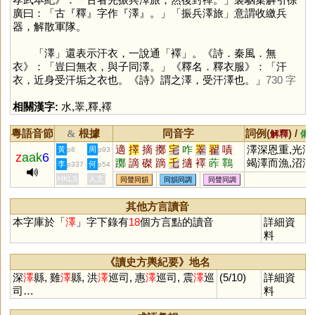
廣曰：「古『釋』字作『澤』。」「振兵澤旅」意謂收繳兵
器，解散軍隊。
「
澤
」還表示汗衣，一說通「
襗
」。《詩．秦風．無
衣》：「豈曰無衣，與子同澤。」《釋名．釋衣服》：「汗
衣，近身受汗垢之衣也。《詩》謂之澤，受汗澤也。」
730 字
相關漢字:
水
,
睪
,
釋
,
襗
粵語音節
根據
同音字
詞例(
) /
&
解釋
備
適
擇
摘
擲
宅
咋
睪
翟
嘖
澤深恩重,光澤
黃
周
p8
p93
z
aak
6
躑
謫
磔
蹢
乇
擿
襗
葃
鸅
竭澤而漁,沼澤
李
何
p337
p54
雿
齰
矠
賾
岝
蠌
檡
烢
山澤,水鄉澤國
HKLS
人文
同聲同韻
同韻同調
同聲同調
色澤,芳澤,福
其他方言讀音
本字庫於「
澤
」字下錄有
18
個方言點的讀音
詳細資
料
《讀史方輿紀要》地名
深
澤
縣, 雞
澤
縣, 洪
澤
巡司, 惠
澤
巡司, 震
澤
巡
(5/10)
詳細資
司…
料