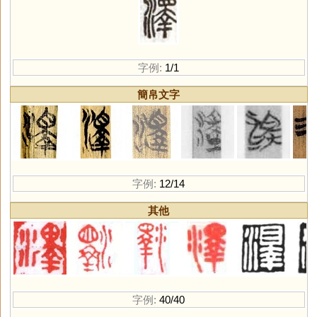
字例:
1/1
簡帛文字
字例:
12/14
其他
字例:
40/40