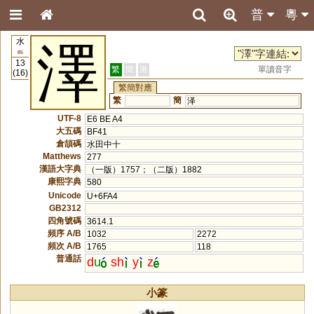
普
粵
水
澤
85
13
繁
簡
港
單讀音字
(16)
繁簡對應
繁
簡
泽
UTF-8
E6 BE A4
大五碼
BF41
倉頡碼
水田中十
Matthews
277
漢語大字典
（一版）1757；（二版）1882
康熙字典
580
Unicode
U+6FA4
GB2312
四角號碼
3614.1
頻序 A/B
1032
2272
頻次 A/B
1765
118
普通話
d
u
sh
y
z
小篆