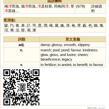
成語彙輯
竭
澤
而漁, 涸
澤
而漁,
澤
及枯骨, 同袍同
澤
, 草
(5/78)
詳細資
澤
英雄…
料
配搭點:
陂
,
玓
,
膏
,
皋
,
訏
,
菏
,
恩
,
潤
,
竭
,
麗
,
娩
,
滂
,
袍
,
霈
,
藪
,
色
,
鶙
,
漸
,
沼
,
瀦
,
沮
,
髊
,
渴
,
瀤
詞類
英文意義
adj.
damp
;
glossy
,
smooth
,
slippery
n.
marsh
;
pool
;
pond
;
favour
,
kindness
;
glow
,
gloss
,
and
lustre
;
sheen
;
beneficence
;
legacy
v.
to
fertilize
;
to
anoint
;
to
benefit
;
to
favour
瀏覽次數: 31727