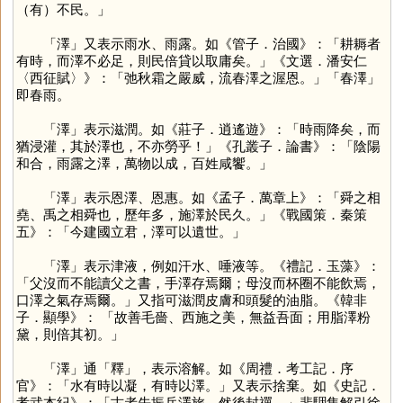
（有）不民。」
「
澤
」又表示雨水、雨露。如《管子．治國》：「耕耨者
有時，而澤不必足，則民倍貸以取庸矣。」《文選．潘安仁
〈西征賦〉》：「弛秋霜之嚴威，流春澤之渥恩。」「春澤」
即春雨。
「
澤
」表示滋潤。如《莊子．逍遙遊》：「時雨降矣，而
猶浸灌，其於澤也，不亦勞乎！」《孔叢子．論書》：「陰陽
和合，雨露之澤，萬物以成，百姓咸饗。」
「
澤
」表示恩澤、恩惠。如《孟子．萬章上》：「舜之相
堯、禹之相舜也，歷年多，施澤於民久。」《戰國策．秦策
五》：「今建國立君，澤可以遺世。」
「
澤
」表示津液，例如汗水、唾液等。《禮記．玉藻》：
「父沒而不能讀父之書，手澤存焉爾；母沒而杯圈不能飲焉，
口澤之氣存焉爾。」又指可滋潤皮膚和頭髮的油脂。《韓非
子．顯學》： 「故善毛嗇、西施之美，無益吾面；用脂澤粉
黛，則倍其初。」
「
澤
」通「
釋
」，表示溶解。如《周禮．考工記．序
官》：「水有時以凝，有時以澤。」又表示捨棄。如《史記．
孝武本紀》：「古者先振兵澤旅，然後封禪。」裴駰集解引徐