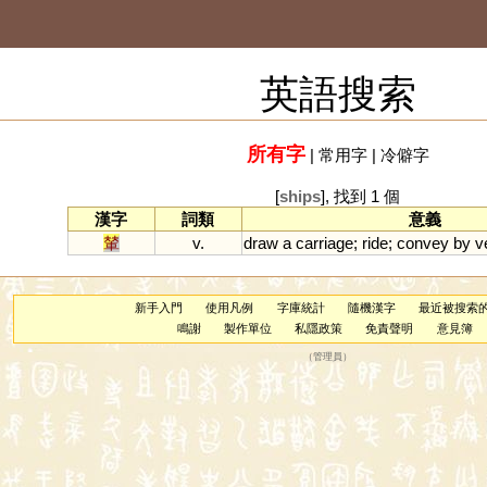
英語搜索
所有字
|
常用字
|
冷僻字
[
ships
], 找到 1 個
漢字
詞類
意義
輦
v.
draw
a
carriage
;
ride
;
convey
by
v
新手入門
使用凡例
字庫統計
隨機漢字
最近被搜索
鳴謝
製作單位
私隱政策
免責聲明
意見簿
（
管理員
）