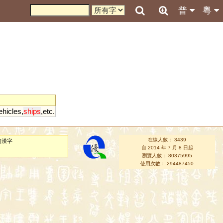
普
粵
ehicles
,
ships
,
etc
.
在線人數： 3439
的漢字
自 2014 年 7 月 8 日起
瀏覽人數： 80375995
使用次數： 294487450