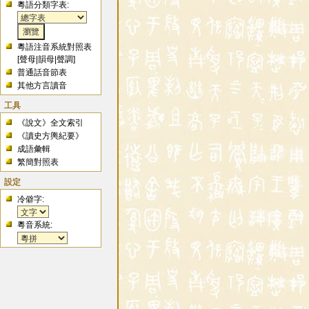
粵語分類字表:
粵語注音系統對照表
[
聲母
|
韻母
|
聲調
]
普通話音節表
其他方言讀音
工具
《說文》全文索引
《讀史方輿紀要》
成語彙輯
繁簡對照表
設定
冷僻字:
粵音系統: