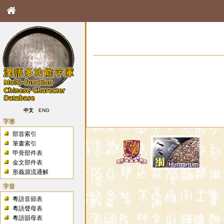
中文
ENG
字形
部首索引
筆畫索引
甲骨部件表
金文部件表
形義源流通解
字音
粵語音節表
粵語聲母表
粵語韻母表