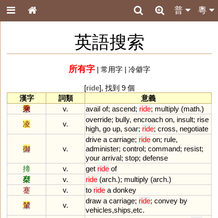
普
粵
英語搜索
所有字
|
常用字
|
冷僻字
[
ride
], 找到 9 個
漢字
詞類
意義
乘
v.
avail
of
;
ascend
;
ride
;
multiply
(
math
.)
override
;
bully
,
encroach
on
,
insult
;
rise
凌
v.
high
,
go
up
,
soar
;
ride
;
cross
,
negotiate
drive
a
carriage
;
ride
on
;
rule
,
御
v.
administer
;
control
;
command
;
resist
;
your
arrival
;
stop
;
defense
揥
v.
get
ride
of
椉
v.
ride
(
arch
.);
multiply
(
arch
.)
蹇
v.
to
ride
a
donkey
draw
a
carriage
;
ride
;
convey
by
輦
v.
vehicles
,
ships
,
etc
.