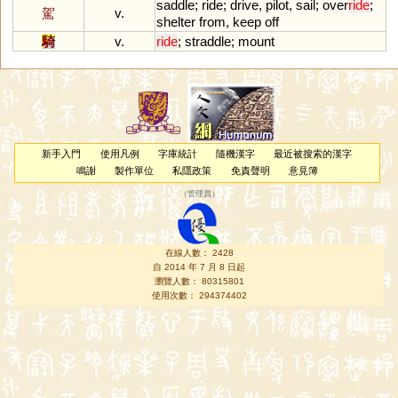
saddle
;
ride
;
drive
,
pilot
,
sail
;
over
ride
;
駕
v.
shelter
from
,
keep
off
騎
v.
ride
;
straddle
;
mount
新手入門
使用凡例
字庫統計
隨機漢字
最近被搜索的漢字
鳴謝
製作單位
私隱政策
免責聲明
意見簿
（
管理員
）
在線人數： 2428
自 2014 年 7 月 8 日起
瀏覽人數： 80315801
使用次數： 294374402