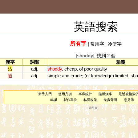
英語搜索
所有字
|
常用字
|
冷僻字
[
shoddy
], 找到 2 個
漢字
詞類
意義
沽
adj.
shoddy
,
cheap
,
of
poor
quality
陋
adj.
simple
and
crude
; (
of
knowledge
)
limited
,
sha
新手入門
使用凡例
字庫統計
隨機漢字
最近被搜索
鳴謝
製作單位
私隱政策
免責聲明
意見簿
（
管理員
）