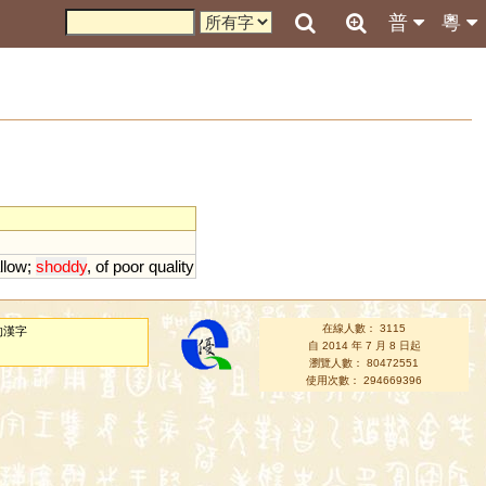
普
粵
llow
;
shoddy
,
of
poor
quality
在線人數： 3115
的漢字
自 2014 年 7 月 8 日起
瀏覽人數： 80472551
使用次數： 294669396