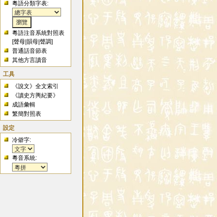
粵語分類字表:
粵語注音系統對照表
[
聲母
|
韻母
|
聲調
]
普通話音節表
其他方言讀音
工具
《說文》全文索引
《讀史方輿紀要》
成語彙輯
繁簡對照表
設定
冷僻字:
粵音系統: