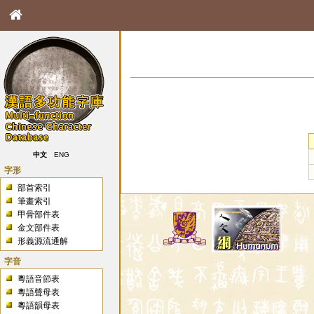
中文
ENG
字形
部首索引
筆畫索引
甲骨部件表
金文部件表
形義源流通解
字音
粵語音節表
粵語聲母表
粵語韻母表