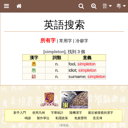
普
粵
英語搜索
所有字
|
常用字
|
冷僻字
[
simpleton
], 找到 3 個
漢字
詞類
意義
愚
n.
fool
,
simpleton
憨
n.
idiot
;
simpleton
顓
n.
surname
;
simpleton
新手入門
使用凡例
字庫統計
隨機漢字
最近被搜索的漢字
鳴謝
製作單位
私隱政策
免責聲明
意見簿
（
管理員
）