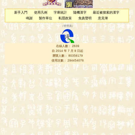
新手入門
使用凡例
字庫統計
隨機漢字
最近被搜索的漢字
鳴謝
製作單位
私隱政策
免責聲明
意見簿
（
管理員
）
在線人數： 2639
自 2014 年 7 月 8 日起
瀏覽人數： 80358179
使用次數： 294454076