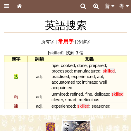
普
粵
英語搜索
常用字
所有字
|
|
冷僻字
[
skilled
], 找到 3 個
漢字
詞類
意義
ripe
;
cooked
,
done
;
prepared
;
processed
;
manufactured
;
skilled
,
熟
adj.
practised
,
experienced
;
apt
;
accustomed
to
;
intimate
;
well
acquainted
unmixed
;
refined
,
fine
,
delicate
;
skilled
;
精
adj.
clever
,
smart
;
meticulous
練
adj.
experienced
;
skilled
;
seasoned