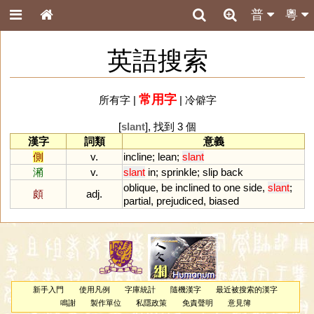
普
粵
英語搜索
常用字
所有字
|
|
冷僻字
[
slant
], 找到 3 個
漢字
詞類
意義
側
v.
incline
;
lean
;
slant
潲
v.
slant
in
;
sprinkle
;
slip
back
oblique
,
be
inclined
to
one
side
,
slant
;
頗
adj.
partial
,
prejudiced
,
biased
新手入門
使用凡例
字庫統計
隨機漢字
最近被搜索的漢字
鳴謝
製作單位
私隱政策
免責聲明
意見簿