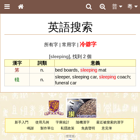
普
粵
英語搜索
冷僻字
所有字
|
常用字
|
[
sleeping
], 找到 2 個
漢字
詞類
意義
笫
n.
bed
boards
,
sleeping
mat
sleeper
,
sleeping
car
,
sleeping
coach
;
輚
n.
funeral
car
新手入門
使用凡例
字庫統計
隨機漢字
最近被搜索的漢字
鳴謝
製作單位
私隱政策
免責聲明
意見簿
（
管理員
）