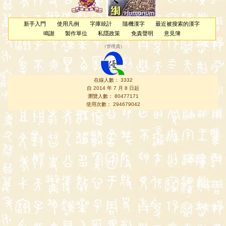
新手入門
使用凡例
字庫統計
隨機漢字
最近被搜索的漢字
鳴謝
製作單位
私隱政策
免責聲明
意見簿
（
管理員
）
在線人數： 3332
自 2014 年 7 月 8 日起
瀏覽人數： 80477171
使用次數： 294679042