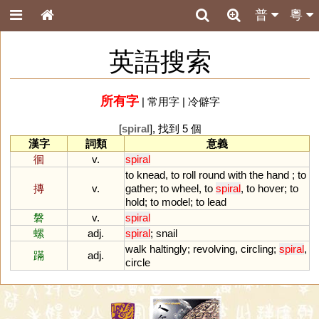
普
粵
英語搜索
所有字
|
常用字
|
冷僻字
[
spiral
], 找到 5 個
漢字
詞類
意義
徊
v.
spiral
to
knead
,
to
roll
round
with
the
hand
;
to
摶
v.
gather
;
to
wheel
,
to
spiral
,
to
hover
;
to
hold
;
to
model
;
to
lead
磐
v.
spiral
螺
adj.
spiral
;
snail
walk
haltingly
;
revolving
,
circling
;
spiral
,
蹣
adj.
circle